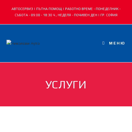
АВТОСЕРВИЗ | ПЪТНА ПОМОЩ | РАБОТНО ВРЕМЕ - ПОНЕДЕЛНИК -
СЪБОТА - 09:00 - 18:30 Ч., НЕДЕЛЯ - ПОЧИВЕН ДЕН | ГР. СОФИЯ
МЕНЮ
УСЛУГИ
СМЯНА МАСЛА И ФИЛТРИ, ВЕРИГИ
И РЕМЪЦИ
РЕМОНТ ДВИГАТЕЛИ
СМЯНА И РЕМОНТ НА
КОМПЮТЪРНА ДИАГНОСТИКА
ПЪЛНЕНЕ И РЕМОНТ НА
РЕМОНТ ХОДОВА ЧАСТ
МЕХАНИЧНИ И АВТОМАТИЧНИ
КЛИМАТИЦИ, СМЯНА РАДИАТОРИ